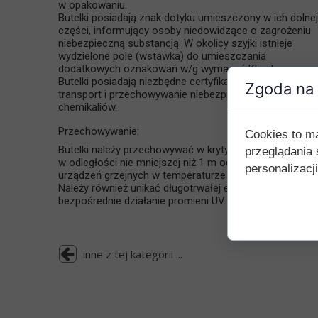
w opakowaniu.
Butelki posiadają znak dotyku umieszczony w ich dolnej
części, informujący osoby niedowidzące o zagrożeniu
niebezpieczną substancją. W okolicy szyjki istnieje
wydzielone pole (wstawka) do umieszczania
dodatkowych oznakowań w/g wymagań Klienta.
Butelki posiadają niezbędne certyfikaty umożliwiające
Zgoda na 
transport i przechowywanie niebezpiecznych
chemikaliów.
Przechowywanie:
Cookies to m
Butelki należy przechowywać w krytych magazynach
przeglądania 
w odległości nie mniejszej niż 1 m od działających
personalizacji
urządzeń grzejnych w temperaturze do +40°C.
Należy również unikać długotrwałej ekspozycji na
bezpośrednie działanie promieni UV.
inne z tej kategorii ...