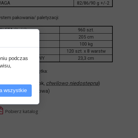
WAGA
82/86/90 g +/-2
stem pakowania/ paletyzacji:
ALETA (ilość)
960 szt.
YSOKOŚĆ PALETY
205 cm
AGA PALETY
100 kg
AKOWANIE
120 szt. x 8 warstw
eniu podczas
YSOKOŚĆ WARSTWY
23,3 cm
wisu,
spółpracująca nakrętka:
K63Z (na zaskok,
chwilowo niedostepna
)
a wszystkie
K63 (standardowa)
Pobierz katalog