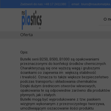
Zadzwoń do nas:
+48 17 2411380
email:
biuro@nsautomatyka.
O n
O n
Oferta
Opis:
Butelki serii B250, B500, B1000 są opakowaniami
przeznaczonymi do konfekcji środków chemicznych.
Charakteryzują się one wyższą wagą i grubszymi
ściankami co zapewnia im większą stabilność
i trwałość. Oznacza to także większe bezpieczeństwo
podczas transportu i składowania chemikaliów.
Dzięki dużym średnicom otworów wlewowych,
opakowania te są odpowiednie zarówno dla produktów
płynnych, jak i stałych.
Butelki mogą być wyprodukowane z tzw. paskiem
wizyjnym wykonanym z przezroczystego tworzywa,
umożliwiającym oszacowanie ilości produktu