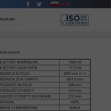
Kontakt
Kontakt
bela danych:
BJĘTOŚĆ NOMINALNA
1000 ml
BJĘTOŚĆ CAŁKOWITA
1177 ml
REDNICA BUTELKI
Ø90 mm +/-1
REDNICA ZEW. GWINTU
Ø63.5 mm
YSOKOŚĆ BUTELKI
228 mm
YSOKOŚĆ ETYKIETY
164 mm
ŁUGOŚĆ ETYKIETY (DO PASKA)
270 mm
ATERIAŁ
HDPE
ARWA STANDARDOWA
BIAŁA