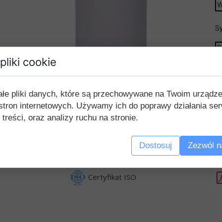
Sy
P
W
pliki cookie
W
P
ałe pliki danych, które są przechowywane na Twoim urządz
W
stron internetowych. Używamy ich do poprawy działania ser
W
 treści, oraz analizy ruchu na stronie.
Dostosuj
Zezwól n
Certyfikat ISO